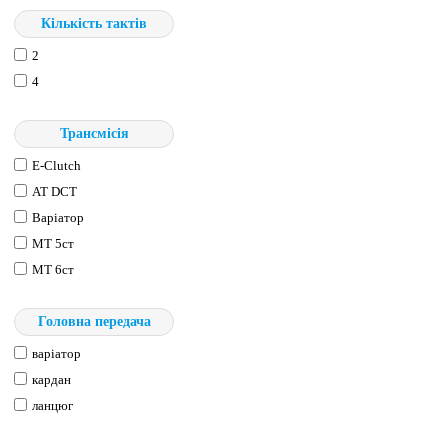
Кількість тактів
2
4
Трансмісія
E-Clutch
АТ DCT
Варіатор
МТ 5ст
МТ 6ст
Головна передача
варіатор
кардан
ланцюг