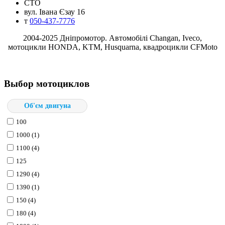
СТО
вул. Івана Єзау 16
т
050-437-7776
2004-2025 Днiпромотор. Автомобілі Changan, Iveco,
мотоцикли HONDA, KTM, Husquarna, квадроцикли CFMoto
Выбор мотоциклов
Об'єм двигуна
100
1000 (1)
1100 (4)
125
1290 (4)
1390 (1)
150 (4)
180 (4)