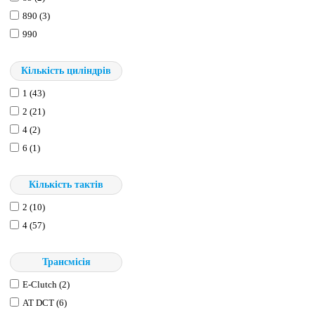
890 (3)
990
Кількість циліндрів
1 (43)
2 (21)
4 (2)
6 (1)
Кількість тактів
2 (10)
4 (57)
Трансмісія
E-Clutch (2)
АТ DCT (6)