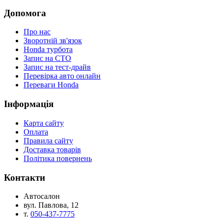
Допомога
Про нас
Зворотній зв'язок
Honda турбота
Запис на СТО
Запис на тест-драйв
Перевірка авто онлайн
Переваги Honda
Iнформація
Карта сайту
Оплата
Правила сайту
Доставка товарів
Політика повернень
Контакти
Автосалон
вул. Павлова, 12
т.
050-437-7775