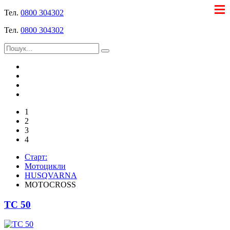
Тел.
0800 304302
Тел.
0800 304302
1
2
3
4
Старт:
Мотоцикли
HUSQVARNA
MOTOCROSS
TC 50