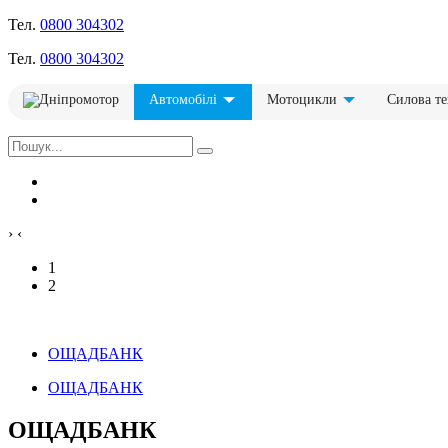
Тел.
0800 304302
Тел.
0800 304302
Автомобілі
Мотоцикли
Силова те
›
‹
1
2
ОЩАДБАНК
ОЩАДБАНК
ОЩАДБАНК